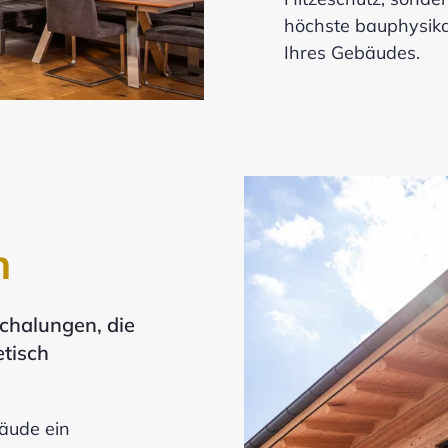
höchste bauphysikal
Ihres Gebäudes.
n
chalungen, die
etisch
bäude ein