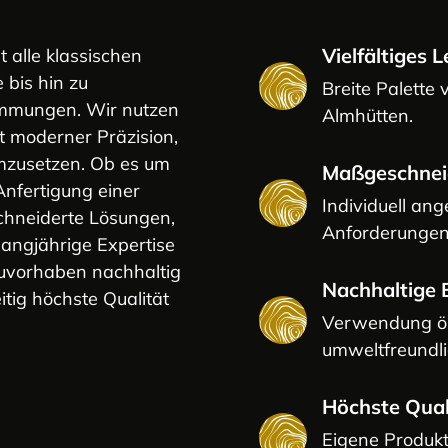
Vielfältiges
 alle klassischen
bis hin zu
Breite Palette
ämmungen. Wir nutzen
Almhütten.
t moderner Präzision,
umzusetzen. Ob es um
Maßgeschnei
Anfertigung einer
Individuell ang
chneiderte Lösungen,
Anforderungen
 langjährige Expertise
auvorhaben nachhaltig
Nachhaltige
itig höchste Qualität
Verwendung öko
umweltfreundli
Höchste Qua
Eigene Produkt